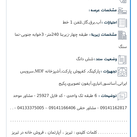
مشخصات عرصه :
آب,برق,گاز,تلفن 1 خط
امتیازات :
طبقه چهار-زيربنا 240متر- 3خوابه جنوبی-نما
مشخصات زیربنا :
سنگ
شش دانگ
وضعیت سند :
پارکینگ, کفپوش پارکت,آشپزخانه MDF,سرویس
تجهیزات :
ایرانی,آسانسور,انباري,آيفون تصويري,پکيج
6 طبقه تک واحدی - کد فایل 25927 - مشاور موحد
توضیحات :
09141162817 - مشاور حقی 09141166406 – 04133375005 - . .
. . . . . . . . . . . . . . . . . . . . . . . . . . . . . . . . . . . . . . . . . . . . . . . . . . . . . . .
. . . . . . . . . . . . . . کلمات کلیدی : تبریز ، آپارتمان ، فروش خانه در تبریز