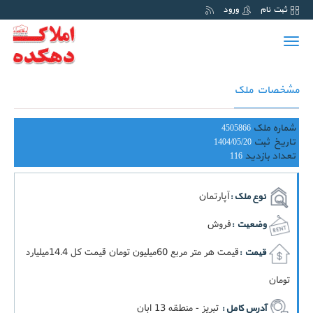
ثبت نام
ورود
Toggle
navigation
مشخصات ملک
شماره ملک
4505866
تاریخ ثبت
1404/05/20
تعداد بازدید
116
آپارتمان
نوع ملک :
فروش
وضعیت :
قيمت هر متر مربع 60ميليون تومان قيمت کل 14.4ميليارد
قیمت :
تومان
تبریز - منطقه 13 ابان
آدرس کامل :