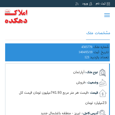
ثبت نام
ورود
Toggle
navigation
مشخصات ملک
شماره ملک
4505779
تاریخ ثبت
1404/05/19
تعداد بازدید
123
آپارتمان
نوع ملک :
فروش
وضعیت :
قيمت هر متر مربع 741.93ميليون تومان قيمت کل
قیمت :
23ميليارد تومان
تبریز - منطقه باغشمال جدید
آدرس کامل :