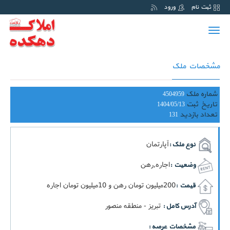
ثبت نام
ورود
Toggle
navigation
مشخصات ملک
شماره ملک
4504959
تاریخ ثبت
1404/05/13
تعداد بازدید
131
آپارتمان
نوع ملک :
اجاره,رهن
وضعیت :
200ميليون تومان رهن و 10ميليون تومان اجاره
قیمت :
تبریز - منطقه منصور
آدرس کامل :
مشخصات عرصه :