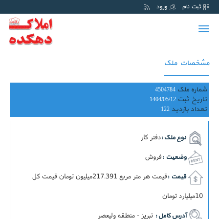
ثبت نام
ورود
Toggle
navigation
مشخصات ملک
شماره ملک
4504784
تاریخ ثبت
1404/05/12
تعداد بازدید
122
دفتر کار
نوع ملک :
فروش
وضعیت :
قيمت هر متر مربع 217.391ميليون تومان قيمت کل
قیمت :
10ميليارد تومان
تبریز - منطقه ولیعصر
آدرس کامل :