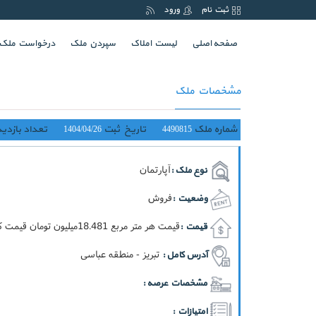
ثبت نام
ورود
(current)
صفحه اصلی
لیست املاک
سپردن ملک
درخواست ملک
مشخصات ملک
شماره ملک
تاریخ ثبت
تعداد بازدید
1404/04/26
4490815
آپارتمان
نوع ملک :
فروش
وضعیت :
قيمت هر متر مربع 18.481ميليون تومان قيمت کل 998ميليون تومان
قیمت :
تبریز - منطقه عباسی
آدرس کامل :
مشخصات عرصه :
امتیازات :