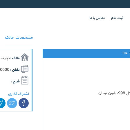
ثبت نام
تماس با ما
مشخصات مالک
104
دپارتم
مالک :
70600
تلفن :
شرح :
اشتراک گذاری