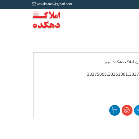
amlaksanat@gmail.com
ان املاک دهکده تبریز
33375005,33351001,333