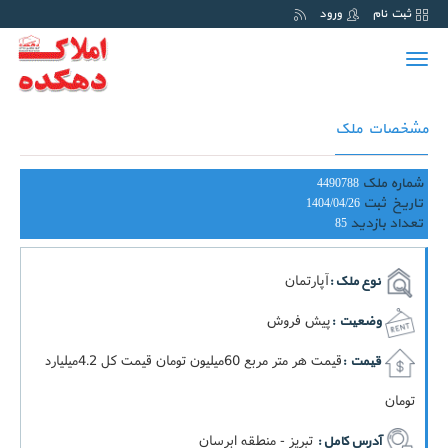
ثبت نام
ورود
Toggle
navigation
مشخصات ملک
شماره ملک
4490788
تاریخ ثبت
1404/04/26
تعداد بازدید
85
آپارتمان
نوع ملک :
پیش فروش
وضعیت :
قيمت هر متر مربع 60ميليون تومان قيمت کل 4.2ميليارد
قیمت :
تومان
تبریز - منطقه ابرسان
آدرس کامل :