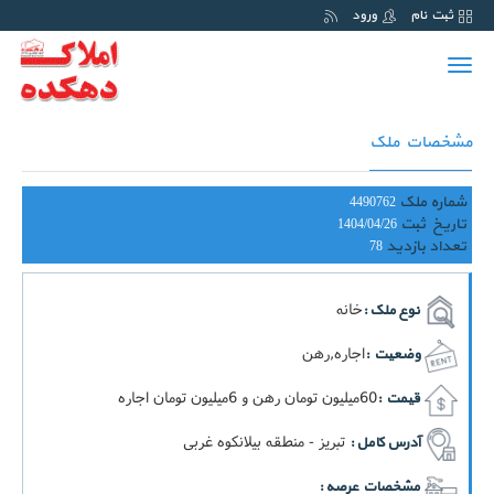
ثبت نام
ورود
Toggle
navigation
مشخصات ملک
شماره ملک
4490762
تاریخ ثبت
1404/04/26
تعداد بازدید
78
خانه
نوع ملک :
اجاره,رهن
وضعیت :
60ميليون تومان رهن و 6ميليون تومان اجاره
قیمت :
تبریز - منطقه بیلانکوه غربی
آدرس کامل :
مشخصات عرصه :