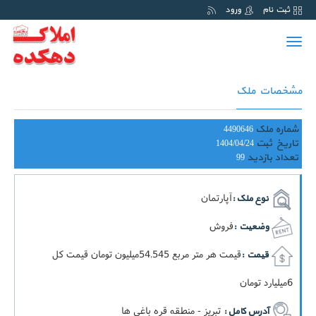
ثبت نام
ورود
Toggle
navigation
مشخصات ملک
شماره ملک
4490646
تاریخ ثبت
1404/04/24
تعداد بازدید
99
آپارتمان
نوع ملک :
فروش
وضعیت :
قيمت هر متر مربع 54.545ميليون تومان قيمت کل
قیمت :
6ميليارد تومان
تبریز - منطقه قره باغی ها
آدرس کامل :