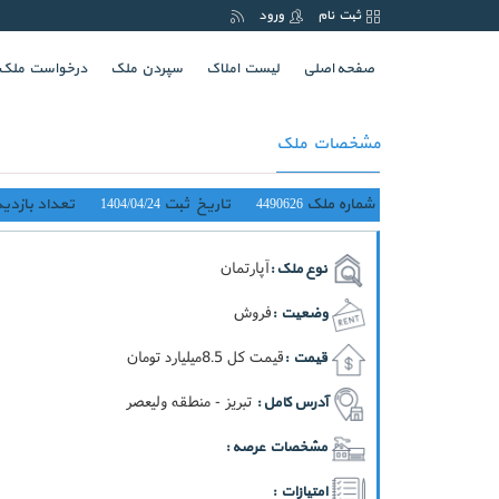
ثبت نام
ورود
(current)
صفحه اصلی
لیست املاک
سپردن ملک
درخواست ملک
مشخصات ملک
شماره ملک
تاریخ ثبت
تعداد بازدید
1404/04/24
4490626
آپارتمان
نوع ملک :
فروش
وضعیت :
قيمت کل 8.5ميليارد تومان
قیمت :
تبریز - منطقه ولیعصر
آدرس کامل :
مشخصات عرصه :
امتیازات :