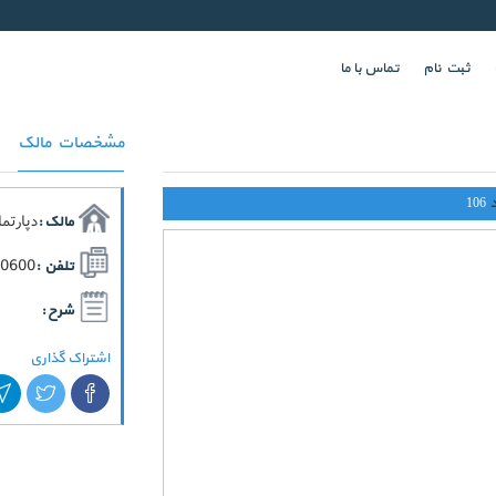
ثبت نام
تماس با ما
مشخصات مالک
106
دپارتم
مالک :
70600
تلفن :
شرح :
اشتراک گذاری