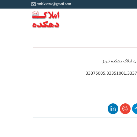
amlaksanat@gmail.com
ان املاک دهکده تبریز
33375005,33351001,333