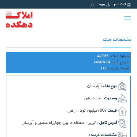
ثبت نام
ورود
Toggle
navigation
مشخصات ملک
شماره ملک
4490621
تاریخ ثبت
1404/04/24
تعداد بازدید
112
آپارتمان
نوع ملک :
اجاره,رهن
وضعیت :
700ميليون تومان رهن
قیمت :
تبریز - منطقه ما بین چهارراه منصور و آبرسان
آدرس کامل :
مشخصات عرصه :