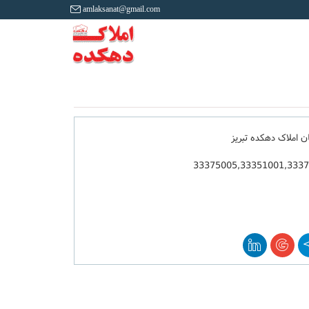
amlaksanat@gmail.com
ان املاک دهکده تبریز
33375005,33351001,333