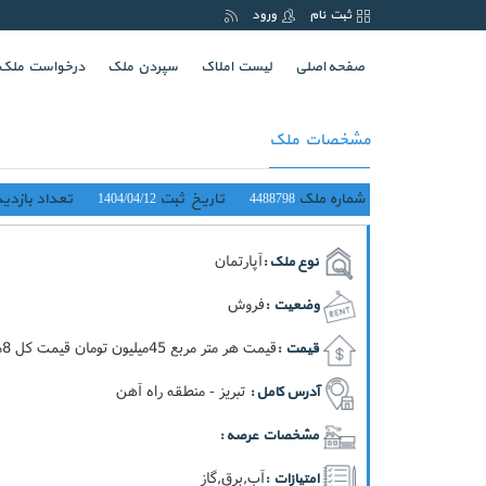
ثبت نام
ورود
(current)
صفحه اصلی
لیست املاک
سپردن ملک
درخواست ملک
مشخصات ملک
شماره ملک
تاریخ ثبت
تعداد بازدید
1404/04/12
4488798
آپارتمان
نوع ملک :
فروش
وضعیت :
قيمت هر متر مربع 45ميليون تومان قيمت کل 8ميليارد تومان
قیمت :
تبریز - منطقه راه آهن
آدرس کامل :
مشخصات عرصه :
آب,برق,گاز
امتیازات :