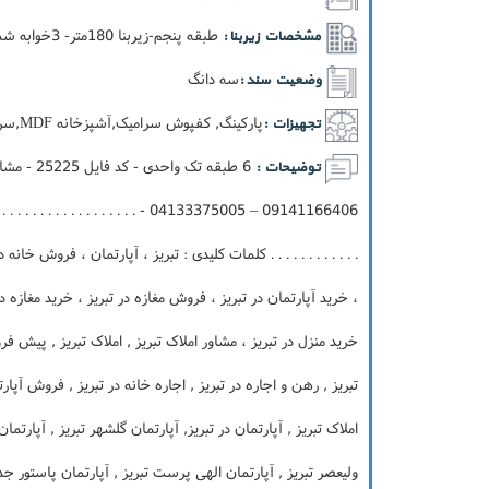
طبقه پنجم-زيربنا 180متر- 3خوابه شمالی جنوبی دو کله-نما آجر گری
مشخصات زیربنا :
سه دانگ
وضعیت سند :
پارکینگ, کفپوش سرامیک,آشپزخانه MDF,سرویس ایرانی فرنگی,آسانسور,انباري,پکيج
تجهیزات :
توضیحات :
 . . . . . . . . . . . . . . . . . . . . . . . .
. . . . . . . . . . . . کلمات کلیدی : تبریز ، آپارتمان ، فروش خان
، خرید آپارتمان در تبریز ، فروش مغازه در تبریز ، خرید مغازه در
خرید منزل در تبریز ، مشاور املاک تبریز , املاک تبریز , پیش فر
تبریز , رهن و اجاره در تبریز , اجاره خانه در تبریز , فروش آپارت
املاک تبریز , آپارتمان در تبریز, آپارتمان گلشهر تبریز , آپارتما
ولیعصر تبریز , آپارتمان الهی پرست تبریز , آپارتمان پاستور جدید