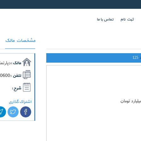
ثبت نام
تماس با ما
مشخصات مالک
125
دپارتم
مالک :
70600
تلفن :
شرح :
اشتراک گذاری