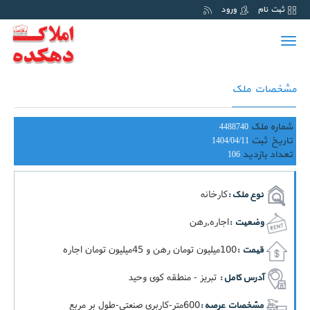
ثبت نام
ورود
Toggle
navigation
مشخصات ملک
شماره ملک
4488740
تاریخ ثبت
1404/04/11
تعداد بازدید
106
کارخانه
نوع ملک :
اجاره,رهن
وضعیت :
100ميليون تومان رهن و 45ميليون تومان اجاره
قیمت :
تبریز - منطقه کوی وحید
آدرس کامل :
600متر-کاربري صنعتی-طول بر مربع
مشخصات عرصه :