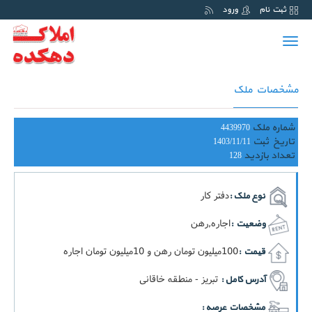
ثبت نام
ورود
Toggle
navigation
مشخصات ملک
شماره ملک
4439970
تاریخ ثبت
1403/11/11
تعداد بازدید
128
دفتر کار
نوع ملک :
اجاره,رهن
وضعیت :
100ميليون تومان رهن و 10ميليون تومان اجاره
قیمت :
تبریز - منطقه خاقانی
آدرس کامل :
مشخصات عرصه :