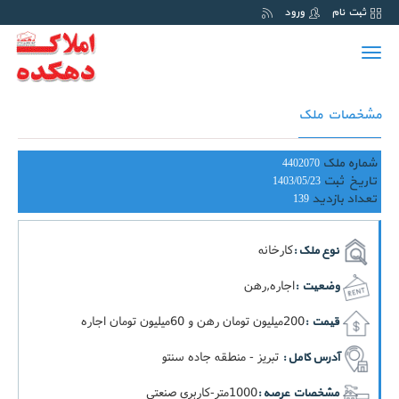
ثبت نام
ورود
Toggle
navigation
مشخصات ملک
شماره ملک
4402070
تاریخ ثبت
1403/05/23
تعداد بازدید
139
کارخانه
نوع ملک :
اجاره,رهن
وضعیت :
200ميليون تومان رهن و 60ميليون تومان اجاره
قیمت :
تبریز - منطقه جاده سنتو
آدرس کامل :
1000متر-کاربري صنعتی
مشخصات عرصه :