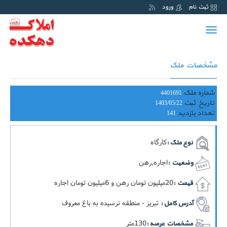
ثبت نام
ورود
Toggle
navigation
مشخصات ملک
شماره ملک
4401691
تاریخ ثبت
1403/05/22
تعداد بازدید
141
کارگاه
نوع ملک :
اجاره,رهن
وضعیت :
20ميليون تومان رهن و 6ميليون تومان اجاره
قیمت :
تبریز - منطقه نرسیده به باغ معروف
آدرس کامل :
130متر
مشخصات عرصه :