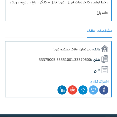
، خط تولید ، کارخانجات تبریز ، تبریز فایل – کارگر ، باغ ، باغچه ، ویلا ،
خانه باغ
مشخصات مالک
دپارتمان املاک دهکده تبریز
مالک :
33375005,33351001,33370600
تلفن :
شرح :
اشتراک گذاری