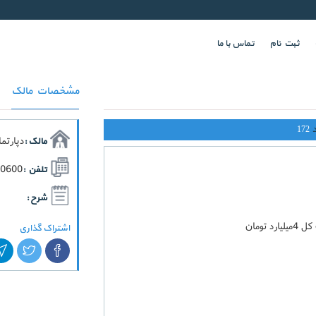
ثبت نام
تماس با ما
مشخصات مالک
172
دپارتم
مالک :
70600
تلفن :
شرح :
اشتراک گذاری