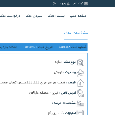
ثبت نام
ورود
(current)
صفحه اصلی
لیست املاک
سپردن ملک
درخواست ملک
مشخصات ملک
شماره ملک
تاریخ ثبت
تعداد بازدید
1403/05/21
4401312
مغازه
نوع ملک :
فروش
وضعیت :
قيمت هر متر مربع 133.333ميليون تومان قيمت کل 4ميليارد تومان
قیمت :
تبریز - منطقه مارالان
آدرس کامل :
مشخصات عرصه :
آب,برق,گاز
امتیازات :