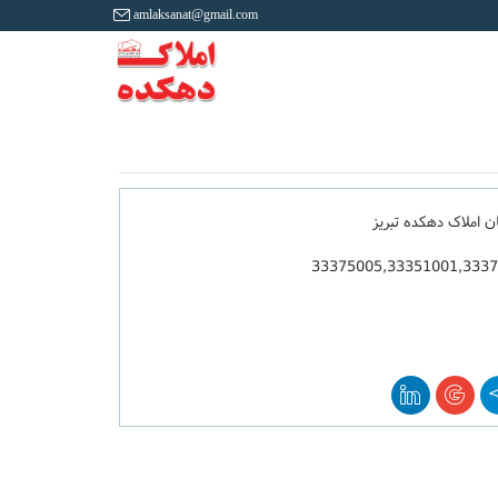
amlaksanat@gmail.com
ان املاک دهکده تبریز
33375005,33351001,333