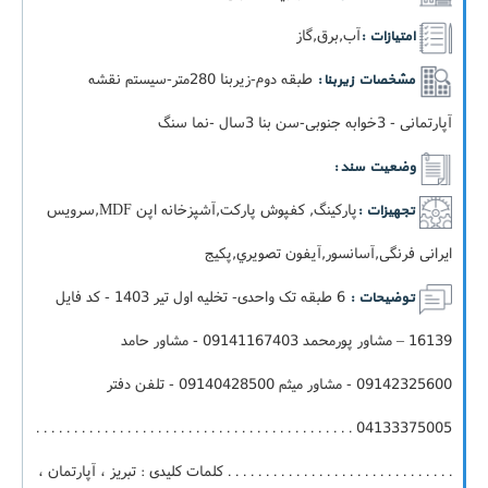
آب,برق,گاز
امتیازات :
طبقه دوم-زيربنا 280متر-سيستم نقشه
مشخصات زیربنا :
آپارتمانی - 3خوابه جنوبی-سن بنا 3سال -نما سنگ
وضعیت سند :
پارکینگ, کفپوش پارکت,آشپزخانه اپن MDF,سرویس
تجهیزات :
ایرانی فرنگی,آسانسور,آيفون تصويري,پکيج
6 طبقه تک واحدی- تخلیه اول تیر 1403 - کد فایل
توضیحات :
16139 – مشاور پورمحمد 09141167403 - مشاور حامد
09142325600 - مشاور میثم 09140428500 - تلفن دفتر
04133375005 . . . . . . . . . . . . . . . . . . . . . . . . . . . . . . . . . . . . . . . . . .
. . . . . . . . . . . . . . . . . . . . . . . . . . . . . . کلمات کلیدی : تبریز ، آپارتمان ،