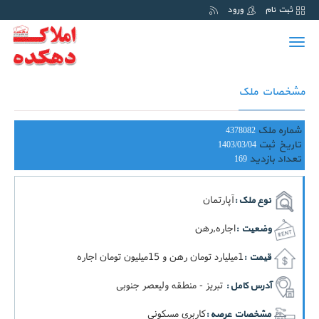
ثبت نام
ورود
Toggle
navigation
مشخصات ملک
شماره ملک
4378082
تاریخ ثبت
1403/03/04
تعداد بازدید
169
آپارتمان
نوع ملک :
اجاره,رهن
وضعیت :
1ميليارد تومان رهن و 15ميليون تومان اجاره
قیمت :
تبریز - منطقه ولیعصر جنوبی
آدرس کامل :
کاربري مسکونی
مشخصات عرصه :