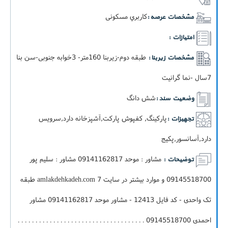
کاربري مسکونی
مشخصات عرصه :
امتیازات :
طبقه دوم-زيربنا 160متر- 3خوابه جنوبی-سن بنا
مشخصات زیربنا :
7سال -نما گرانیت
شش دانگ
وضعیت سند :
پارکینگ, کفپوش پارکت,آشپزخانه دارد,سرویس
تجهیزات :
دارد,آسانسور,پکيج
مشاور : موحد 09141162817 مشاور : سلیم پور
توضیحات :
09145518700 و موارد بیشتر در سایت amlakdehkadeh.com 7 طبقه
تک واحدی - کد فایل 12413 - مشاور موحد 09141162817 مشاور
احمدی 09145518700 . . . . . . . . . . . . . . . . . . . . . . . . . . . . . . . . . . . .