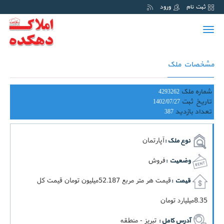
ثبت نام
ورود
Toggle
navigation
مشخصات ملک
شماره ملک
4293262
تاریخ ثبت
1402/07/27
تعداد بازدید
387
آپارتمان
نوع ملک :
فروش
وضعیت :
قيمت هر متر مربع 52.187ميليون تومان قيمت کل
قیمت :
8.35ميليارد تومان
تبریز - منطقه
آدرس کامل :