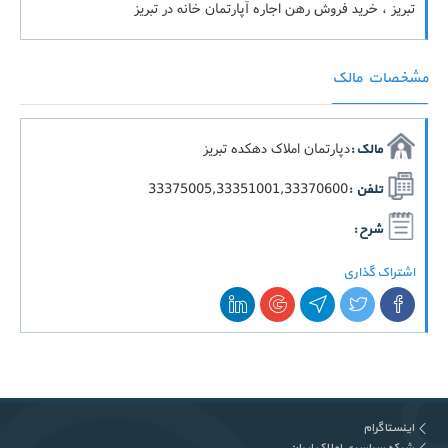
تبریز ، خرید فروش رهن اجاره آپارتمان خانه در تبریز
مشخصات مالک
دپارتمان املاک دهکده تبریز
مالک :
33375005,33351001,33370600
تلفن :
شرح :
اشتراک گذاری
اینستاگرام