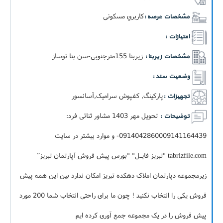
کاربري مسکونی
مشخصات عرصه :
امتیازات :
زيربنا 155مترجنوبی-سن بنا نوساز
مشخصات زیربنا :
وضعیت سند :
پارکینگ, کفپوش سرامیک,آسانسور
تجهیزات :
تحویل مهر 1403 مشاور ثنائی فرد:
توضیحات :
0914042860009141164439- و موارد بیشتر در سایت
tabrizfile.com "تبریز فایـل" "بورس پیش فروش آپارتمان تبریز”
زیرمجموعه دپارتمان املاک دهکده تبریز امکان ندارد بین این همه پیش
فروش یکی را انتخاب نکنید ! چون ما برای راحتی انتخاب شما 200 مورد
پیش فروش را در یک مجموعه جمع آوری کرده ایم