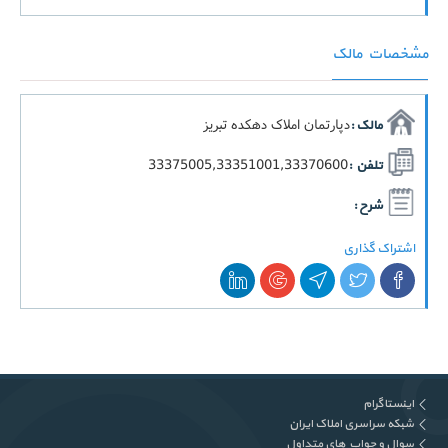
مشخصات مالک
دپارتمان املاک دهکده تبریز
مالک :
33375005,33351001,33370600
تلفن :
شرح :
اشتراک گذاری
اینستاگرام
شبکه سراسری املاک ایران
سوال و جواب های متداول