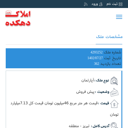
ثبت نام
ورود
Toggle
navigation
مشخصات ملک
شماره ملک
4293252
تاریخ ثبت
1402/07/27
تعداد بازدید
362
آپارتمان
نوع ملک :
پیش فروش
وضعیت :
قيمت هر متر مربع 46ميليون تومان قيمت کل 7.13ميليارد
قیمت :
تومان
تبریز - منطقه
آدرس کامل :