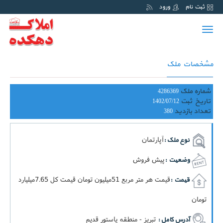
ثبت نام
ورود
Toggle
navigation
مشخصات ملک
شماره ملک
4286369
تاریخ ثبت
1402/07/12
تعداد بازدید
380
آپارتمان
نوع ملک :
پیش فروش
وضعیت :
قيمت هر متر مربع 51ميليون تومان قيمت کل 7.65ميليارد
قیمت :
تومان
تبریز - منطقه پاستور قدیم
آدرس کامل :