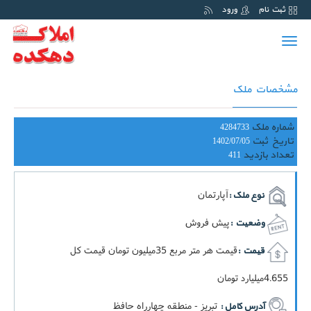
ثبت نام
ورود
Toggle
navigation
مشخصات ملک
شماره ملک
4284733
تاریخ ثبت
1402/07/05
تعداد بازدید
411
آپارتمان
نوع ملک :
پیش فروش
وضعیت :
قيمت هر متر مربع 35ميليون تومان قيمت کل
قیمت :
4.655ميليارد تومان
تبریز - منطقه چهارراه حافظ
آدرس کامل :