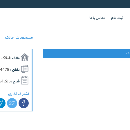
ثبت نام
تماس با ما
مشخصات مالک
23
املاک 
مالک :
64478
تلفن :
بانک اط
شرح :
اشتراک گذاری