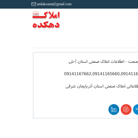
amlaksanat@gmail.com
صنعت - اطلاعات املاک صنعتی استان آ-ش
09141167662,09141165660,091411
لاعاتی املاک صنعتی استان آذربایجان شرقی