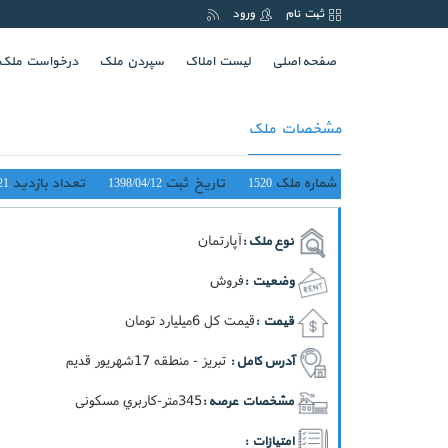
ثبت نام
ورود
(current)
صفحه اصلی
لیست املاک
سپردن ملک
درخواست ملک
مشخصات ملک
شماره ملک
تاریخ ثبت
تعداد بازدید
21
1398/04/12
1520
آپارتمان
نوع ملک :
فروش
وضعیت :
قيمت کل 6ميليارد تومان
قیمت :
تبریز - منطقه 17شهریور قدیم
آدرس کامل :
345متر-کاربري مسکونی
مشخصات عرصه :
امتیازات :