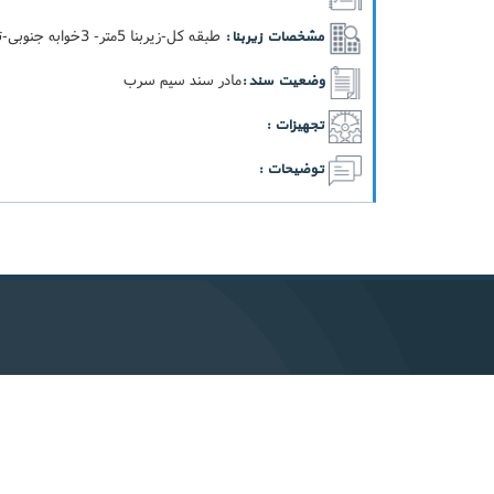
طبقه کل-زيربنا 5متر- 3خوابه جنوبی-تعداد طبقات 5 -تعداد واگذاری 1
مشخصات زیربنا :
مادر سند سيم سرب
وضعیت سند :
تجهیزات :
توضیحات :